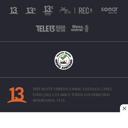
INÉS MATTE URREJOLA #0848, SANTIAGO, CHILE
FONO (562) 2 251 4000 © TODOS LOS DERECHOS
RESERVADOS. 13.CL