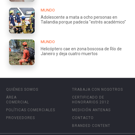
MUNDO
Adolescente a mata a ocho personas en
Tailandia porque padecía "estrés académico"
MUNDO
Helicóptero cae en zona boscosa de Río de
Janeiro y deja cuatro muertos
QUIÉNES SOMOS
TRABAJA CON NOSOTROS
ÁREA
CERTIFICADO DE
COMERCIAL
HONORARIOS 2012
POLÍTICAS COMERCIALES
MEDICIÓN ANTENAS
PROVEEDORES
CONTACTO
BRANDED CONTENT