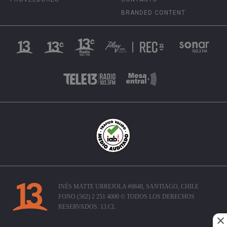
BRANDED CONTENT
INÉS MATTE URREJOLA #0848, SANTIAGO, CHILE
FONO (562) 2 251 4000 © TODOS LOS DERECHOS
RESERVADOS. 13.CL