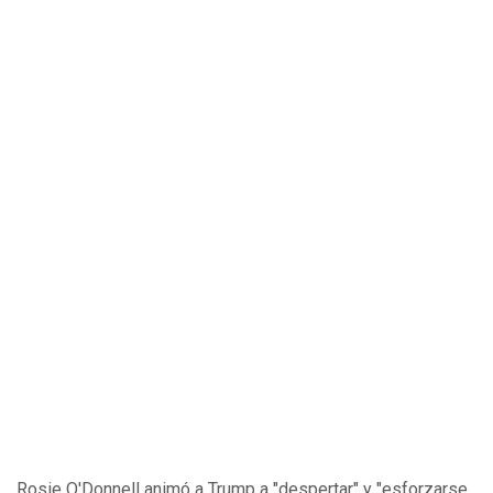
Rosie O'Donnell animó a Trump a "despertar" y "esforzarse