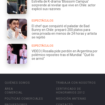
Estrella de K-drama ‘Blossom Campus’
sorprende al revelar que vive en Chile: actor
explicó sus razones
ESPECTÁCULOS
El chef que conquistó el paladar de Bad
Bunny en Chile: preparó 200 platos para
cena privada en menos de 24 horas y artista
se repitió
ESPECTÁCULOS
VIDEO | Rosalía pide perdón en Argentina por
polémico reposteo tras el Mundial: "Qué lío
se armó"
QUIÉNES SOMOS
TRABAJA CON NOSOTROS
ÁREA
CERTIFICADO DE
COMERCIAL
HONORARIOS 2012
POLÍTICAS COMERCIALES
MEDICIÓN ANTENAS
PROVEEDORES
CONTACTO