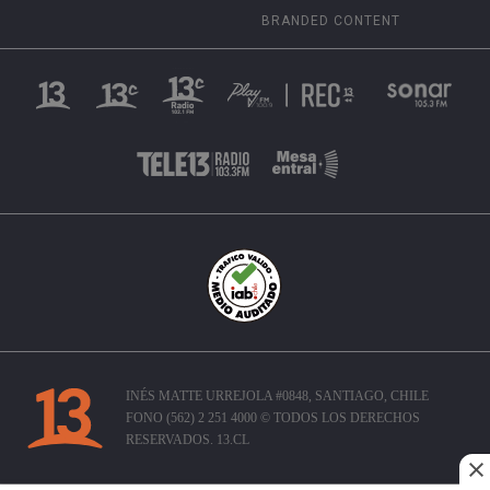
BRANDED CONTENT
INÉS MATTE URREJOLA #0848, SANTIAGO, CHILE
FONO (562) 2 251 4000 © TODOS LOS DERECHOS
RESERVADOS. 13.CL