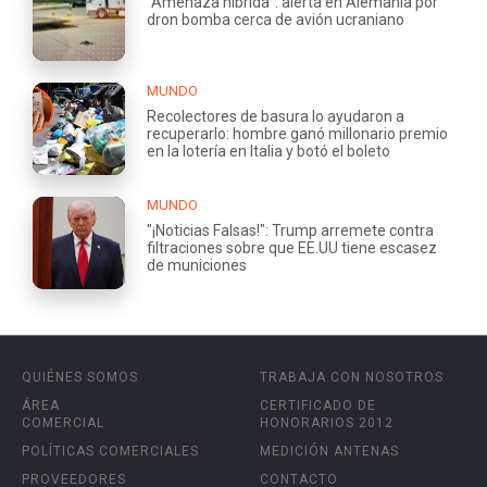
"Amenaza híbrida": alerta en Alemania por
dron bomba cerca de avión ucraniano
MUNDO
Recolectores de basura lo ayudaron a
recuperarlo: hombre ganó millonario premio
en la lotería en Italia y botó el boleto
MUNDO
"¡Noticias Falsas!": Trump arremete contra
filtraciones sobre que EE.UU tiene escasez
de municiones
QUIÉNES SOMOS
TRABAJA CON NOSOTROS
ÁREA
CERTIFICADO DE
COMERCIAL
HONORARIOS 2012
POLÍTICAS COMERCIALES
MEDICIÓN ANTENAS
PROVEEDORES
CONTACTO