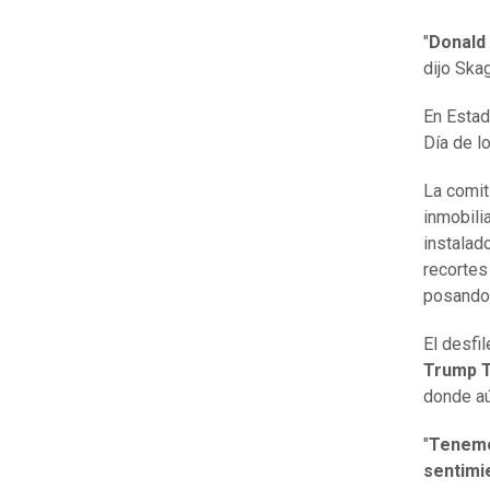
"
Donald
dijo Ska
En Estad
Día de lo
La comit
inmobili
instalad
recortes
posando
El desfil
Trump 
donde aú
"
Tenemo
sentimi