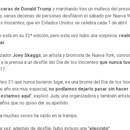
caras de Donald Trump
y marchando tras un muñeco del presi
te, varias decenas de personas desfilaron el sábado por Nueva Y
os Inocentes, que en Estados Unidos se celebra cada 1 de abril.
le está en su 32ª edición, pero esta vez hubo una sorpresa:
real
gar
.
izador
Joey Skaggs
, un artista y bromista de Nueva York, convo
a la prensa a un desfile del Día de los Inocentes
que nunca tuv
17.
tes 31 que nunca tuvieron lugar, es una broma del Día de los Ino
e año era muy especial,
no podíamos dejarlo pasar sin hacer 
 estamos aquí
", explicó Judy, una organizadora y también artist
años que no quiso dar su apellido.
a muchas veces ha caído en la trampa.
a vez, además de desfile, hubo incluso una "
elección
".