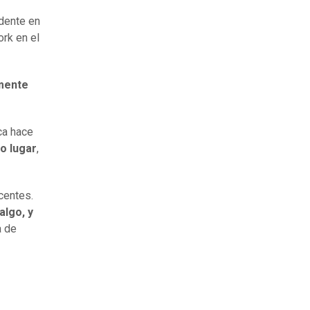
dente en
ork en el
mente
ca hace
o lugar
,
centes.
algo, y
a de