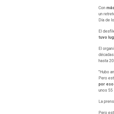
Con
más
un retre
Día de l
El desfi
tuvo lu
El organ
décadas 
hasta 20
"Hubo an
Pero est
por eso
unos 55 
La prens
Pero est