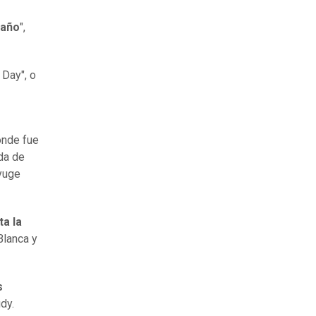
 año
",
 Day", o
onde fue
da de
yuge
ta la
Blanca y
s
udy.