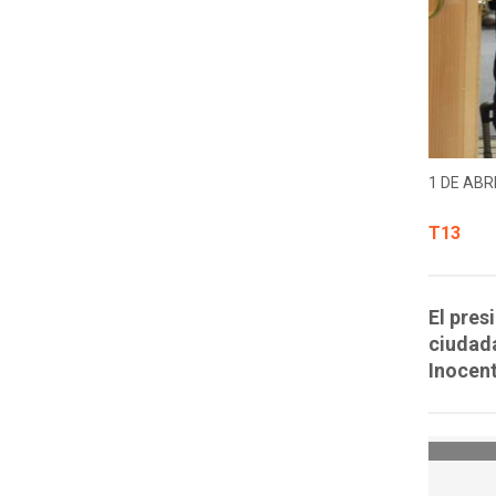
1 DE ABRI
T13
El pres
ciudada
Inocent