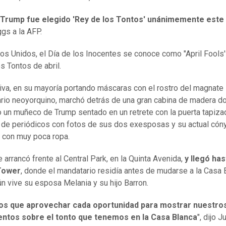
 Trump fue elegido 'Rey de los Tontos' unánimemente este
ggs a la AFP.
os Unidos, el Día de los Inocentes se conoce como "April Fools'
s Tontos de abril.
iva, en su mayoría portando máscaras con el rostro del magnate
ario neoyorquino, marchó detrás de una gran cabina de madera d
o un muñeco de Trump sentado en un retrete con la puerta tapiza
 de periódicos con fotos de sus dos exesposas y su actual cón
 con muy poca ropa.
e arrancó frente al Central Park, en la Quinta Avenida,
y llegó has
Tower
, donde el mandatario residía antes de mudarse a la Casa 
n vive su esposa Melania y su hijo Barron.
s que aprovechar cada oportunidad para mostrar nuestro
entos sobre el tonto que tenemos en la Casa Blanca
", dijo J