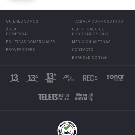
QUIÉNES SOMOS
TRABAJA CON NOSOTROS
ÁREA
CERTIFICADO DE
COMERCIAL
HONORARIOS 2012
POLÍTICAS COMERCIALES
MEDICIÓN ANTENAS
PROVEEDORES
CONTACTO
BRANDED CONTENT