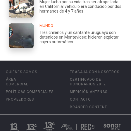
Mujer lucha por su vida tras ser atropellada
en California: vehículo era conducido por dos
hermanos de 4 y 7 años
MUNDO
Tres chilenos y un cantante uruguayo son
detenidos en Montevideo: hicieron explotar
cajero automático
QUIÉNES SOMOS
TRABAJA CON NOSOTROS
ÁREA
CERTIFICADO DE
COMERCIAL
HONORARIOS 2012
POLÍTICAS COMERCIALES
MEDICIÓN ANTENAS
PROVEEDORES
CONTACTO
BRANDED CONTENT