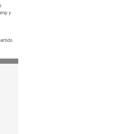
s
rump y
artido