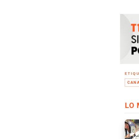
ETIQ
CAN
LO 