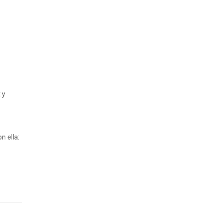
 y
n ella:
s