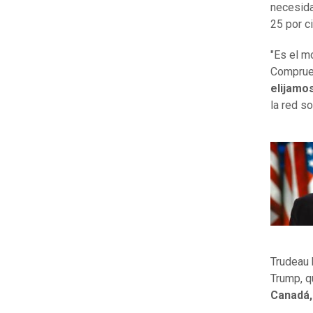
necesid
25 por c
"Es el m
Comprueb
elijamo
la red s
Trudeau 
Trump, q
Canadá,