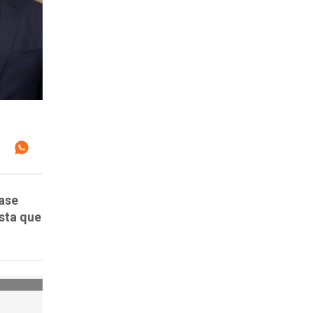
pase
sta que