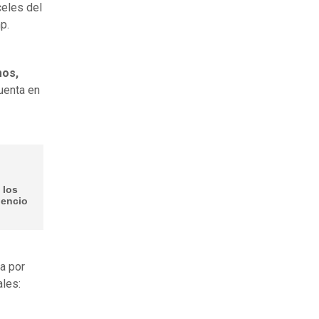
celes del
p.
os,
uenta en
 los
lencio
a por
ales: