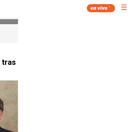
☰
 tras