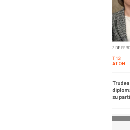
3 DE FEB
T13
ATON
Trudeau
diplom
su part