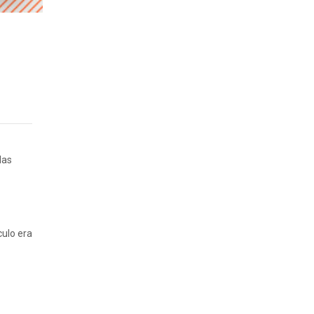
las
culo era