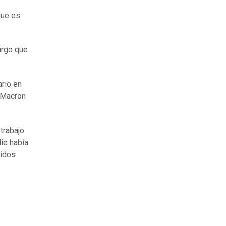
que es
argo que
ario en
 Macron
trabajo
die había
nidos