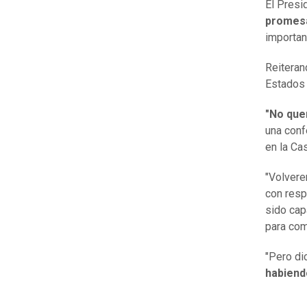
El Presi
promesa
important
Reitera
Estados 
"No quer
una conf
en la Ca
"Volvere
con resp
sido cap
para com
"Pero di
habiend