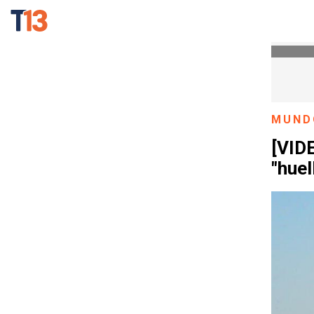
MUND
[VIDE
"huel