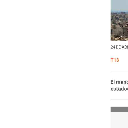
24 DE ABR
T13
El mand
estadou