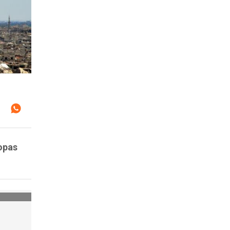
ropas
.