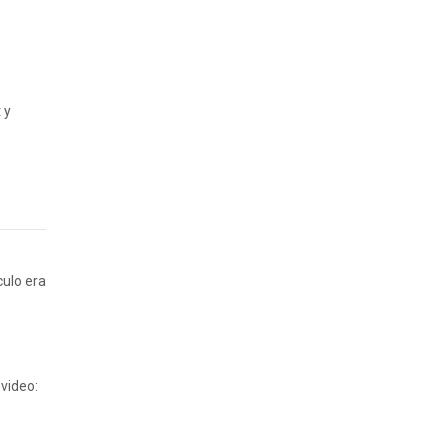
 y
culo era
video: