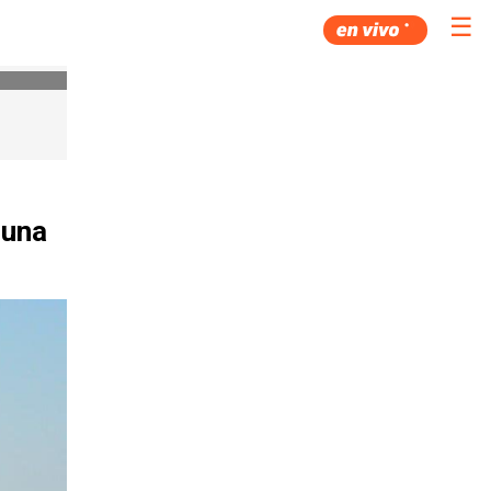
☰
 una