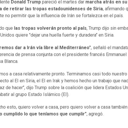
dente
Donald Trump
pareció el martes dar
marcha atrás en su
 de retirar las tropas estadounidenses de Siria
, afirmando 
e no permitir que la influencia de Irán se fortalezca en el país.
ndo que
las tropas volverán pronto al país
, Trump dijo sin emb
Unidos quiere "dejar una huella fuerte y duradera" en Siria.
emos dar a Irán vía libre al Mediterráneo"
, señaló el mandat
erencia de prensa conjunta con el presidente francés Emmanuel
sa Blanca.
mos a casa relativamente pronto. Terminamos casi todo nuestro 
ecto al EI en Siria, el EI en Irak y hemos hecho un trabajo que na
az de hacer", dijo Trump sobre la coalición que lidera Estados U
batir al grupo Estado Islámico (EI).
cho esto, quiero volver a casa, pero quiero volver a casa también
o cumplido lo que teníamos que cumplir"
, agregó.