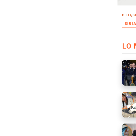
ETIQ
SIRI
LO 