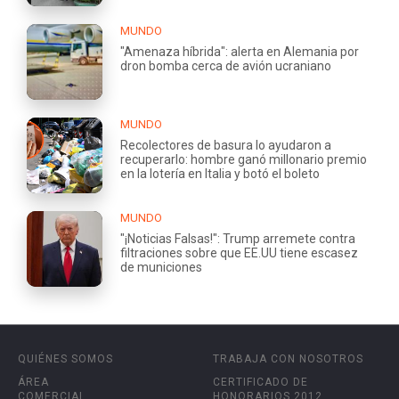
MUNDO
"Amenaza híbrida": alerta en Alemania por
dron bomba cerca de avión ucraniano
MUNDO
Recolectores de basura lo ayudaron a
recuperarlo: hombre ganó millonario premio
en la lotería en Italia y botó el boleto
MUNDO
"¡Noticias Falsas!": Trump arremete contra
filtraciones sobre que EE.UU tiene escasez
de municiones
QUIÉNES SOMOS
TRABAJA CON NOSOTROS
ÁREA
CERTIFICADO DE
COMERCIAL
HONORARIOS 2012