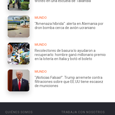
tiroteo en una escuela de Tailandia
MUNDO
"Amenaza híbrida": alerta en Alemania por
dron bomba cerca de avión ucraniano
MUNDO
Recolectores de basura lo ayudaron a
recuperarlo: hombre ganó millonario premio
en la lotería en Italia y botó el boleto
MUNDO
"¡Noticias Falsas!": Trump arremete contra
filtraciones sobre que EE.UU tiene escasez
de municiones
QUIÉNES SOMOS
TRABAJA CON NOSOTROS