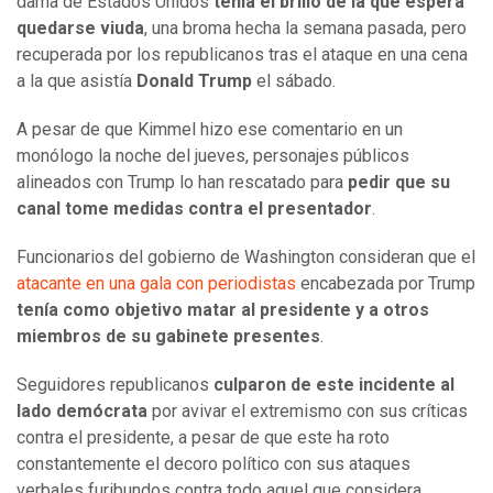
dama de Estados Unidos
tenía el brillo de la que espera
quedarse viuda
, una broma hecha la semana pasada, pero
recuperada por los republicanos tras el ataque en una cena
a la que asistía
Donald Trump
el sábado.
A pesar de que Kimmel hizo ese comentario en un
monólogo la noche del jueves, personajes públicos
alineados con Trump lo han rescatado para
pedir que su
canal tome medidas contra el presentador
.
Funcionarios del gobierno de Washington consideran que el
atacante en una gala con periodistas
encabezada por Trump
tenía como objetivo matar al presidente
y a otros
miembros de su gabinete presentes
.
Seguidores republicanos
culparon de este incidente al
lado demócrata
por avivar el extremismo con sus críticas
contra el presidente, a pesar de que este ha roto
constantemente el decoro político con sus ataques
verbales furibundos contra todo aquel que considera