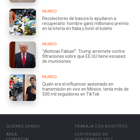
MUNDO
Recolectores de basura lo ayudaron a
recuperarlo: hombre ganó millonario premio
en la lotería en Italia y botó el boleto
MUNDO
"¡Noticias Falsas!": Trump arremete contra
filtraciones sobre que EE.UU tiene escasez
de municiones
MUNDO
Quién era el influencer asesinado en
transmisión en vivo en México: tenía más de
500 mil seguidores en TikTok
QUIÉNES SOMOS
TRABAJA CON NOSOTROS
ÁREA
CERTIFICADO DE
COMERCIAL
HONORARIOS 2012