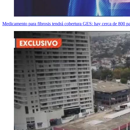
Medicamento para fibrosis tendrá cobertura GES: hay cerca de 800 pa