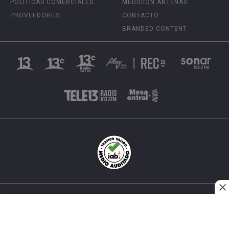
POLÍTICAS COMERCIALES
MEDICIÓN ANTENAS
PROVEEDORES
CONTACTO
BRANDED CONTENT
INÉS MATTE URREJOLA #0848, SANTIAGO, CHILE
FONO (562) 2 251 4000 © TODOS LOS DERECHOS
RESERVADOS. 13.CL