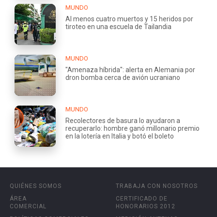
MUNDO
Al menos cuatro muertos y 15 heridos por
tiroteo en una escuela de Tailandia
MUNDO
"Amenaza híbrida": alerta en Alemania por
dron bomba cerca de avión ucraniano
MUNDO
Recolectores de basura lo ayudaron a
recuperarlo: hombre ganó millonario premio
en la lotería en Italia y botó el boleto
QUIÉNES SOMOS
TRABAJA CON NOSOTROS
ÁREA
CERTIFICADO DE
COMERCIAL
HONORARIOS 2012