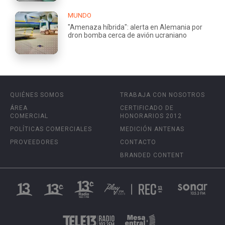
MUNDO
"Amenaza híbrida": alerta en Alemania por
dron bomba cerca de avión ucraniano
QUIÉNES SOMOS
TRABAJA CON NOSOTROS
ÁREA
CERTIFICADO DE
COMERCIAL
HONORARIOS 2012
POLÍTICAS COMERCIALES
MEDICIÓN ANTENAS
PROVEEDORES
CONTACTO
BRANDED CONTENT