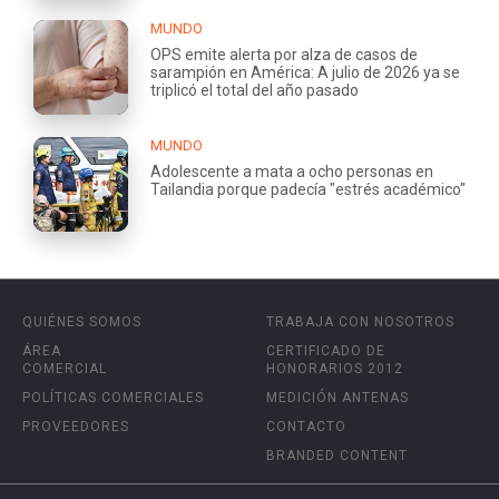
MUNDO
OPS emite alerta por alza de casos de
sarampión en América: A julio de 2026 ya se
triplicó el total del año pasado
MUNDO
Adolescente a mata a ocho personas en
Tailandia porque padecía "estrés académico"
QUIÉNES SOMOS
TRABAJA CON NOSOTROS
ÁREA
CERTIFICADO DE
COMERCIAL
HONORARIOS 2012
POLÍTICAS COMERCIALES
MEDICIÓN ANTENAS
PROVEEDORES
CONTACTO
BRANDED CONTENT