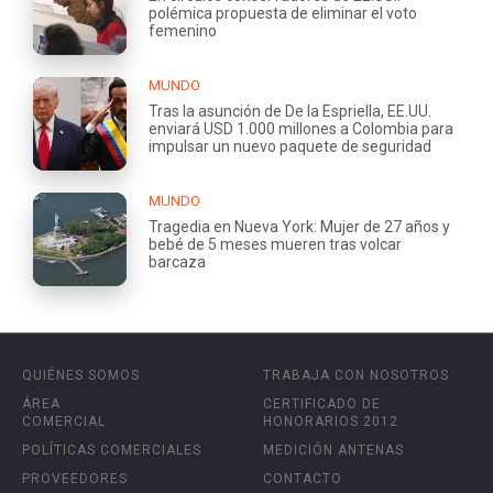
polémica propuesta de eliminar el voto
femenino
MUNDO
Tras la asunción de De la Espriella, EE.UU.
enviará USD 1.000 millones a Colombia para
impulsar un nuevo paquete de seguridad
MUNDO
Tragedia en Nueva York: Mujer de 27 años y
bebé de 5 meses mueren tras volcar
barcaza
QUIÉNES SOMOS
TRABAJA CON NOSOTROS
ÁREA
CERTIFICADO DE
COMERCIAL
HONORARIOS 2012
POLÍTICAS COMERCIALES
MEDICIÓN ANTENAS
PROVEEDORES
CONTACTO