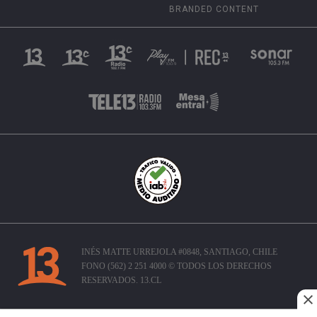
BRANDED CONTENT
INÉS MATTE URREJOLA #0848, SANTIAGO, CHILE
FONO (562) 2 251 4000 © TODOS LOS DERECHOS
RESERVADOS. 13.CL