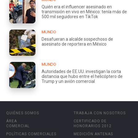
Quién era el influencer asesinado en
transmisión en vivo en México: tenía más de
500 mil seguidores en TikTok
MUNDO
Desafueran a alcalde sospechoso de
asesinato de reportera en México
MUNDO
Autoridades de EE.UU. investigan la corta
distancia que hubo entre el helicóptero de
Trump y un avión comercial
QUIÉNES SOMOS
TRABAJA CON NOSOTROS
ÁREA
CERTIFICADO DE
COMERCIAL
HONORARIOS 2012
POLÍTICAS COMERCIALES
MEDICIÓN ANTENAS