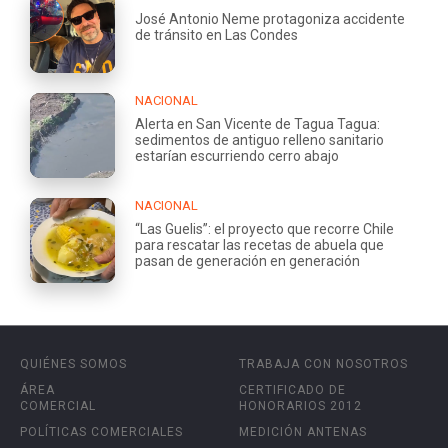
José Antonio Neme protagoniza accidente
de tránsito en Las Condes
NACIONAL
Alerta en San Vicente de Tagua Tagua:
sedimentos de antiguo relleno sanitario
estarían escurriendo cerro abajo
NACIONAL
“Las Guelis”: el proyecto que recorre Chile
para rescatar las recetas de abuela que
pasan de generación en generación
QUIÉNES SOMOS
TRABAJA CON NOSOTROS
ÁREA
CERTIFICADO DE
COMERCIAL
HONORARIOS 2012
POLÍTICAS COMERCIALES
MEDICIÓN ANTENAS