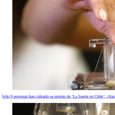
Sólo 9 personas han cobrado su premio de ‘La Suerte en Chile’: ¿Has