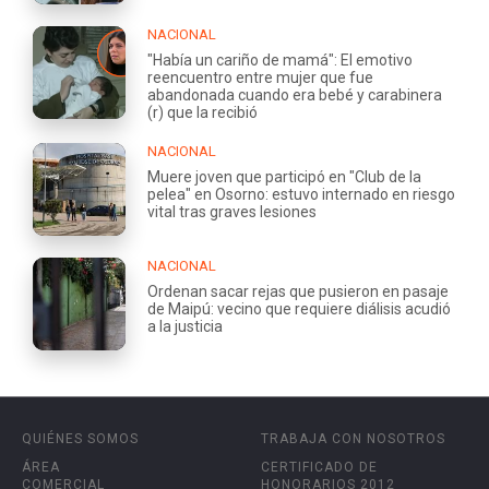
NACIONAL
"Había un cariño de mamá": El emotivo
reencuentro entre mujer que fue
abandonada cuando era bebé y carabinera
(r) que la recibió
NACIONAL
Muere joven que participó en "Club de la
pelea" en Osorno: estuvo internado en riesgo
vital tras graves lesiones
NACIONAL
Ordenan sacar rejas que pusieron en pasaje
de Maipú: vecino que requiere diálisis acudió
a la justicia
QUIÉNES SOMOS
TRABAJA CON NOSOTROS
ÁREA
CERTIFICADO DE
COMERCIAL
HONORARIOS 2012