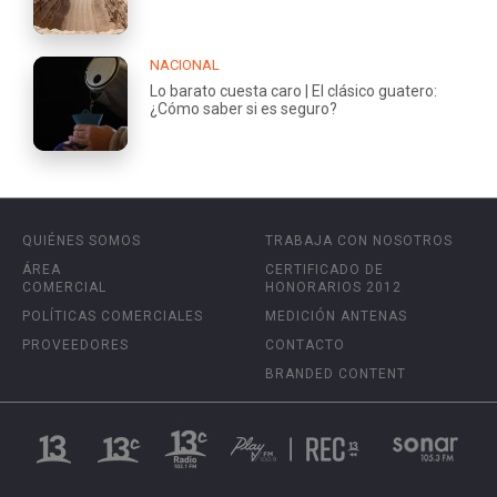
NACIONAL
Lo barato cuesta caro | El clásico guatero:
¿Cómo saber si es seguro?
QUIÉNES SOMOS
TRABAJA CON NOSOTROS
ÁREA
CERTIFICADO DE
COMERCIAL
HONORARIOS 2012
POLÍTICAS COMERCIALES
MEDICIÓN ANTENAS
PROVEEDORES
CONTACTO
BRANDED CONTENT