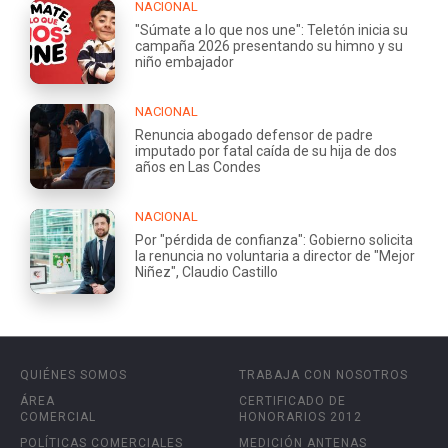
NACIONAL
"Súmate a lo que nos une": Teletón inicia su
campaña 2026 presentando su himno y su
niño embajador
NACIONAL
Renuncia abogado defensor de padre
imputado por fatal caída de su hija de dos
años en Las Condes
NACIONAL
Por "pérdida de confianza": Gobierno solicita
la renuncia no voluntaria a director de "Mejor
Niñez", Claudio Castillo
QUIÉNES SOMOS
TRABAJA CON NOSOTROS
ÁREA
CERTIFICADO DE
COMERCIAL
HONORARIOS 2012
POLÍTICAS COMERCIALES
MEDICIÓN ANTENAS