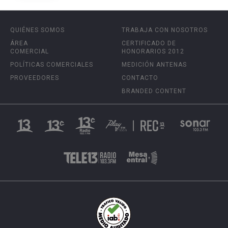
QUIÉNES SOMOS
TRABAJA CON NOSOTROS
ÁREA
CERTIFICADO DE
COMERCIAL
HONORARIOS 2012
POLÍTICAS COMERCIALES
MEDICIÓN ANTENAS
PROVEEDORES
CONTACTO
BRANDED CONTENT