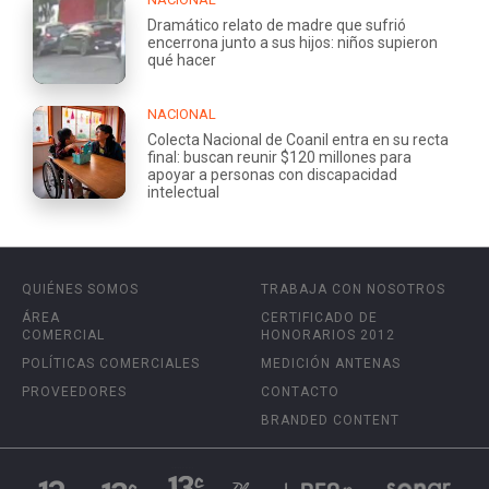
Dramático relato de madre que sufrió
encerrona junto a sus hijos: niños supieron
qué hacer
NACIONAL
Colecta Nacional de Coanil entra en su recta
final: buscan reunir $120 millones para
apoyar a personas con discapacidad
intelectual
QUIÉNES SOMOS
TRABAJA CON NOSOTROS
ÁREA
CERTIFICADO DE
COMERCIAL
HONORARIOS 2012
POLÍTICAS COMERCIALES
MEDICIÓN ANTENAS
PROVEEDORES
CONTACTO
BRANDED CONTENT