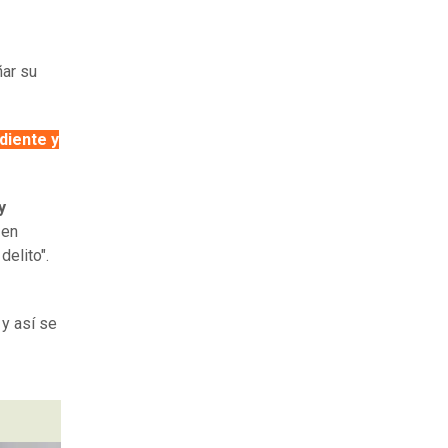
ñar su
diente y
y
 en
elito".
y así se