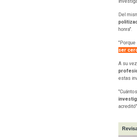
investig
Del mism
politiz
honra".
"Porque 
ser cer
A su vez
profesio
estas in
"Cuánto
investi
acreditó"
Revisa