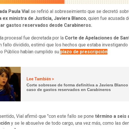
ada Paula Vial
se refirió al sobreseimiento que se decretó sobr
a ex ministra de Justicia, Javiera Blanco
, quien fue acusada d
ar gastos reservados desde Carabineros.
a procesal fue decretada por la
Corte de Apelaciones de San
n fallo dividido, estimó que los hechos que estaba investigando 
io Público habían cumplido su
plazo de prescripción
.
Lee También >
Corte sobresee de forma definitiva a Javiera Blanco
caso de gastos reservados en Carabineros
sentido, Vial afirmó que "con este fallo se pone
término a seis 
ución
y se le absuelve de todo cargo, una vez más, como las d