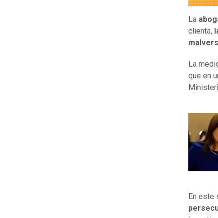
La
abog
clienta,
l
malvers
La medid
que en u
Minister
En este 
persec