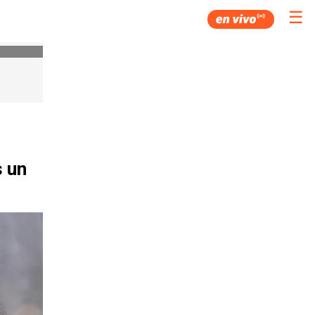
☰
s un