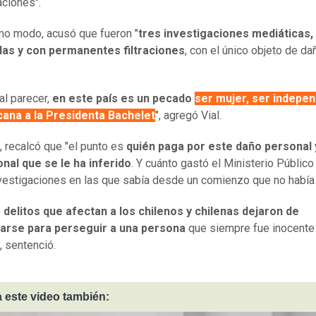
aciones".
o modo, acusó que fueron "
tres investigaciones mediáticas,
adas y con permanentes filtraciones
, con el único objeto de da
al parecer,
en este país es un pecado
ser mujer, ser indepen
cana a la Presidenta Bachelet
", agregó Vial.
, recalcó que "el punto es
quién paga por este daño personal 
nal que se le ha inferido
. Y cuánto gastó el Ministerio Público
vestigaciones en las que sabía desde un comienzo que no había d
s
delitos que afectan a los chilenos y chilenas dejaron de
garse para perseguir a una persona
que siempre fue inocente 
, sentenció.
 este video también: