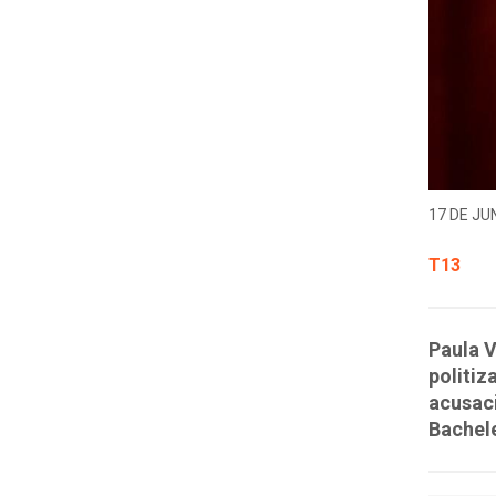
17 DE JUN
T13
Paula V
politiz
acusaci
Bachele