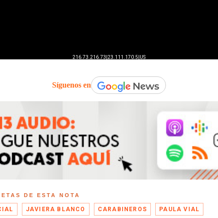
Síguenos en
UETAS DE ESTA NOTA
CIAL
JAVIERA BLANCO
CARABINEROS
PAULA VIAL