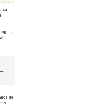
e su
e
tiago
, la
el
 en
años de
emás