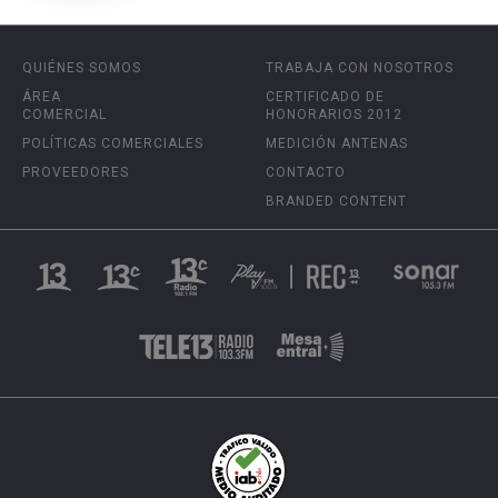
QUIÉNES SOMOS
TRABAJA CON NOSOTROS
ÁREA
CERTIFICADO DE
COMERCIAL
HONORARIOS 2012
POLÍTICAS COMERCIALES
MEDICIÓN ANTENAS
PROVEEDORES
CONTACTO
BRANDED CONTENT