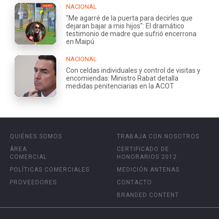
NACIONAL
"Me agarré de la puerta para decirles que
dejaran bajar a mis hijos": El dramático
testimonio de madre que sufrió encerrona
en Maipú
NACIONAL
Con celdas individuales y control de visitas y
encomiendas: Ministro Rabat detalla
medidas penitenciarias en la ACOT
QUIÉNES SOMOS
TRABAJA CON NOSOTROS
ÁREA
CERTIFICADO DE
COMERCIAL
HONORARIOS 2012
POLÍTICAS COMERCIALES
MEDICIÓN ANTENAS
PROVEEDORES
CONTACTO
BRANDED CONTENT