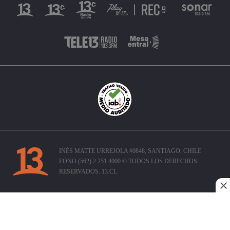
INÉS MATTE URREJOLA #0848, SANTIAGO, CHILE
FONO (562) 2 251 4000 © TODOS LOS DERECHOS
RESERVADOS. 13.CL