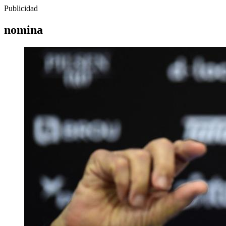
Publicidad
nomina