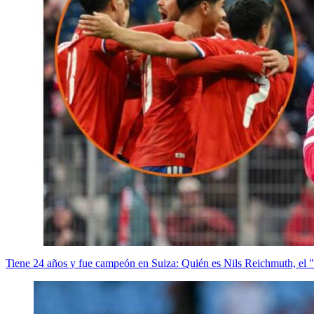
Tiene 24 años y fue campeón en Suiza: Quién es Nils Reichmuth, el "