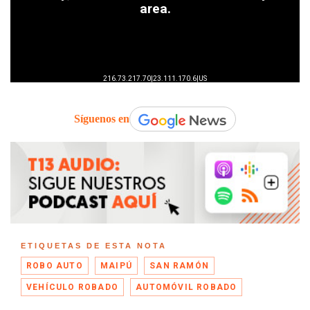
Síguenos en
ETIQUETAS DE ESTA NOTA
ROBO AUTO
MAIPÚ
SAN RAMÓN
VEHÍCULO ROBADO
AUTOMÓVIL ROBADO