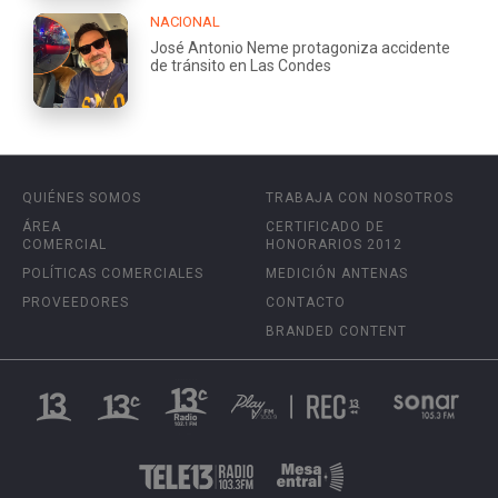
NACIONAL
José Antonio Neme protagoniza accidente
de tránsito en Las Condes
QUIÉNES SOMOS
TRABAJA CON NOSOTROS
ÁREA
CERTIFICADO DE
COMERCIAL
HONORARIOS 2012
POLÍTICAS COMERCIALES
MEDICIÓN ANTENAS
PROVEEDORES
CONTACTO
BRANDED CONTENT