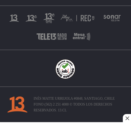
INÉS MATTE URREJOLA #0848, SANTIAGO, CHILE
FONO (562) 2 251 4000 © TODOS LOS DERECHOS
RESERVADOS. 13.CL