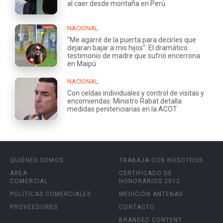
al caer desde montaña en Perú
NACIONAL
"Me agarré de la puerta para decirles que
dejaran bajar a mis hijos": El dramático
testimonio de madre que sufrió encerrona
en Maipú
NACIONAL
Con celdas individuales y control de visitas y
encomiendas: Ministro Rabat detalla
medidas penitenciarias en la ACOT
QUIÉNES SOMOS
TRABAJA CON NOSOTROS
ÁREA
CERTIFICADO DE
COMERCIAL
HONORARIOS 2012
POLÍTICAS COMERCIALES
MEDICIÓN ANTENAS
PROVEEDORES
CONTACTO
BRANDED CONTENT