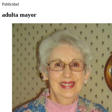
Publicidad
adulta mayor