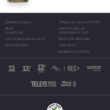
QUIÉNES SOMOS
TRABAJA CON NOSOTROS
ÁREA
CERTIFICADO DE
COMERCIAL
HONORARIOS 2012
POLÍTICAS COMERCIALES
MEDICIÓN ANTENAS
PROVEEDORES
CONTACTO
BRANDED CONTENT