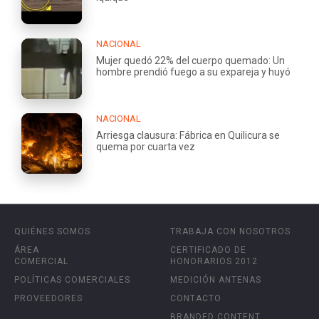
NACIONAL
Mujer quedó 22% del cuerpo quemado: Un
hombre prendió fuego a su expareja y huyó
NACIONAL
Arriesga clausura: Fábrica en Quilicura se
quema por cuarta vez
QUIÉNES SOMOS
TRABAJA CON NOSOTROS
ÁREA
CERTIFICADO DE
COMERCIAL
HONORARIOS 2012
POLÍTICAS COMERCIALES
MEDICIÓN ANTENAS
PROVEEDORES
CONTACTO
BRANDED CONTENT