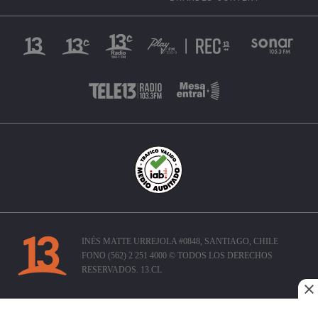
INÉS MATTE URREJOLA #0848, SANTIAGO, CHILE
FONO (562) 2 251 4000 © TODOS LOS DERECHOS
RESERVADOS. 13.CL