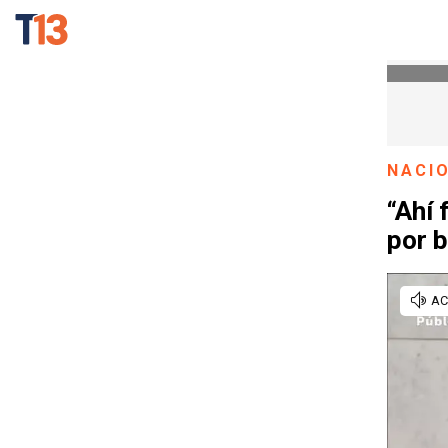
NACI
“Ahí 
por b