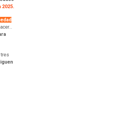
 2025.
ciedad
hacer…
ara
 tres
siguen