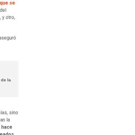
 que se
 del
, y otro,
 aseguró
 de la
ías, sino
an la
ó hace
leados