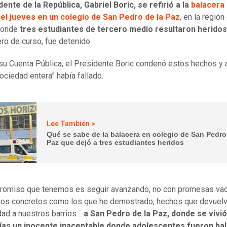
ente de la República, Gabriel Boric, se refirió a la
balacera
 el jueves en un colegio de San Pedro de la Paz
,
en la región
 donde
tres estudiantes de tercero medio resultaron heridos
o de curso, fue detenido.
su Cuenta Pública, el Presidente Boric condenó estos hechos y
sociedad entera” había fallado.
Lee También >
Qué se sabe de la balacera en colegio de San Pedro
Paz que dejó a tres estudiantes heridos
romiso que tenemos es seguir avanzando, no con promesas vac
os concretos como los que he demostrado, hechos que devuelv
idad a nuestros barrios…
a San Pedro de la Paz, donde se vivi
ías un inocente inaceptable donde adolescentes fueron ba