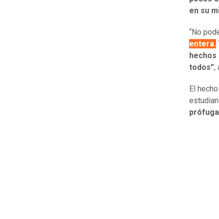
en su m
“No pode
entera.
hechos 
todos”
,
El hecho
estudian
prófuga