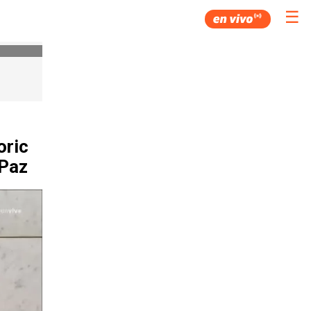
☰
oric
 Paz