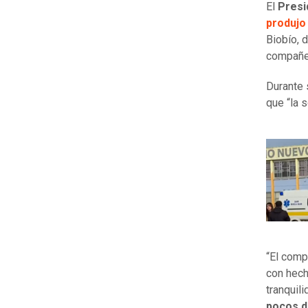
El
Presid
produjo
Biobío,
compañer
Durante 
que “la 
“El comp
con hech
tranquil
pocos d