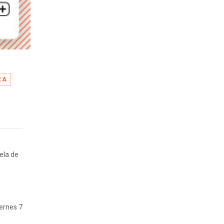
RA
ela de
iernes 7