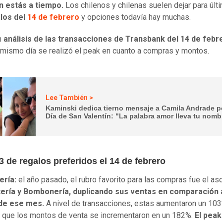
ún estás a tiempo.
Los chilenos y chilenas suelen dejar para últ
los del
14 de febrero
y opciones todavía hay muchas.
n
análisis de las transacciones de Transbank del 14 de febr
 mismo día se realizó el peak en cuanto a compras y montos.
Lee También >
Kaminski dedica tierno mensaje a Camila Andrade po
Día de San Valentín: "La palabra amor lleva tu nomb
3 de regalos preferidos el 14 de febrero
ería:
el año pasado, el rubro favorito para las compras fue el as
tería y Bombonería, duplicando sus ventas en comparación a
de ese mes.
A nivel de transacciones, estas aumentaron un 103
 que los montos de venta se incrementaron en un 182%.
El peak