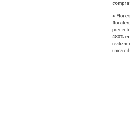
compras 
●
Flores
florales
presentó
480% en
realizar
única di