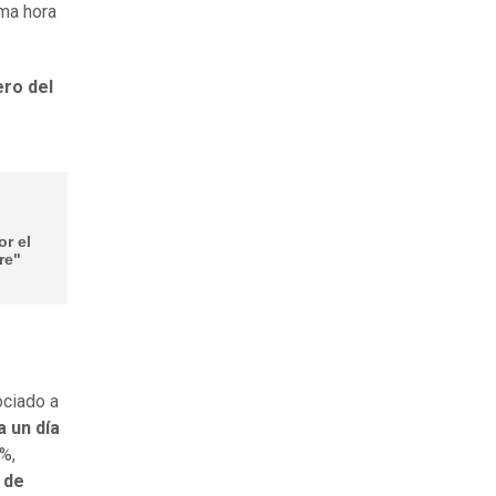
ima hora
ero del
r el
re"
ociado a
 un día
%,
 de