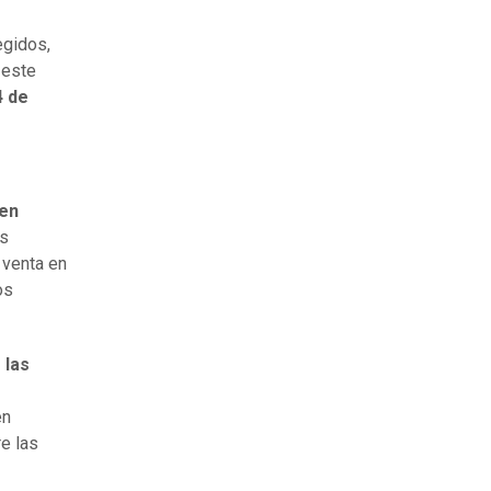
egidos,
 este
4 de
uen
s
 venta en
os
 las
en
re las