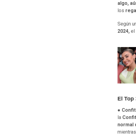
algo, a
los
rega
Según u
2024,
el
El Top 
●
Confit
la
Confi
normal 
mientras