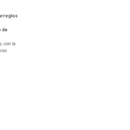
arreglos
 de
, con la
ior.