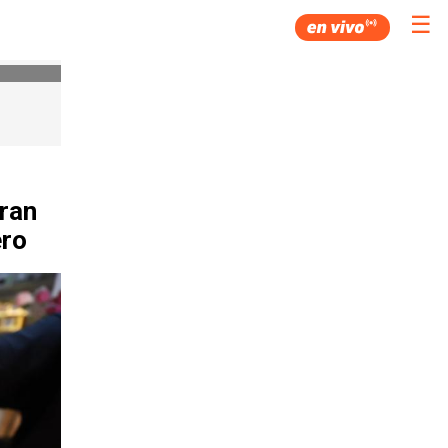
☰
pran
ero