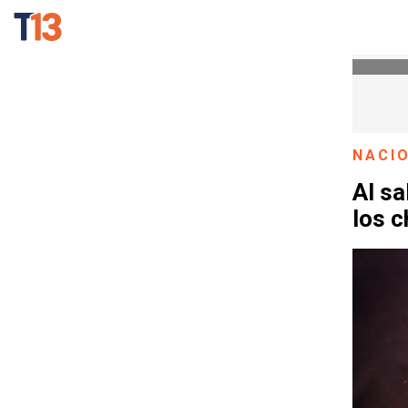
NACI
Al sa
los c