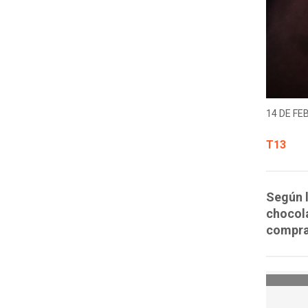
14 DE FE
T13
Según l
chocola
compra