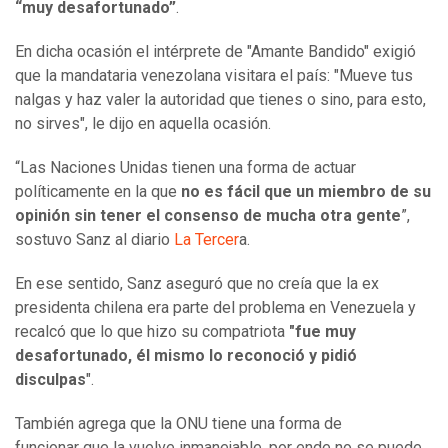
“muy desafortunado”
.
En dicha ocasión el intérprete de "Amante Bandido" exigió
que la mandataria venezolana visitara el país: "Mueve tus
nalgas y haz valer la autoridad que tienes o sino, para esto,
no sirves", le dijo en aquella ocasión.
“Las Naciones Unidas tienen una forma de actuar
políticamente en la que
no es fácil que un miembro de su
opinión sin tener el consenso de mucha otra gente
”,
sostuvo Sanz al diario
La Tercer
a.
En ese sentido, Sanz aseguró que no creía que la ex
presidenta chilena era parte del problema en Venezuela y
recalcó que lo que hizo su compatriota
"fue muy
desafortunado, él mismo lo reconoció y pidió
disculpas
".
También agrega que la ONU tiene una forma de
funcionar que la vuelve inmanejable, por ende no se puede