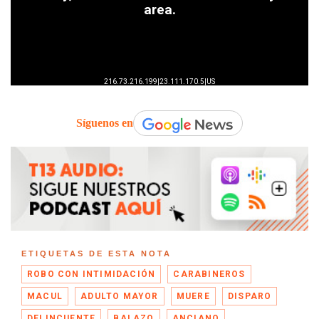
Síguenos en
ETIQUETAS DE ESTA NOTA
ROBO CON INTIMIDACIÓN
CARABINEROS
MACUL
ADULTO MAYOR
MUERE
DISPARO
DELINCUENTE
BALAZO
ANCIANO