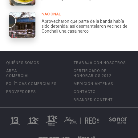
NACIONAL
Aprovecharon que parte de la banda había
sido detenida: así desmantelaron vecinos de
Conchalí una casa narco
QUIÉNES SOMOS
TRABAJA CON NOSOTROS
ÁREA
CERTIFICADO DE
COMERCIAL
HONORARIOS 2012
POLÍTICAS COMERCIALES
MEDICIÓN ANTENAS
PROVEEDORES
CONTACTO
BRANDED CONTENT