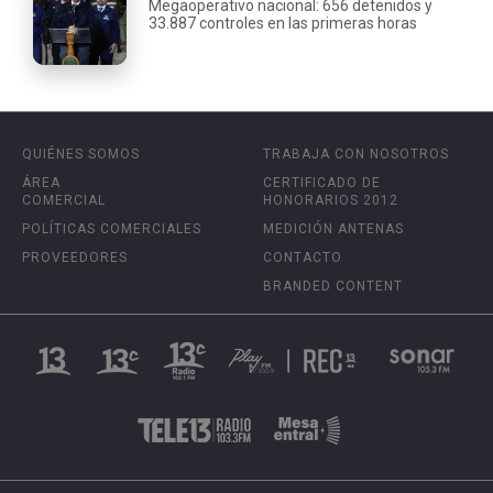
Megaoperativo nacional: 656 detenidos y
33.887 controles en las primeras horas
QUIÉNES SOMOS
TRABAJA CON NOSOTROS
ÁREA
CERTIFICADO DE
COMERCIAL
HONORARIOS 2012
POLÍTICAS COMERCIALES
MEDICIÓN ANTENAS
PROVEEDORES
CONTACTO
BRANDED CONTENT