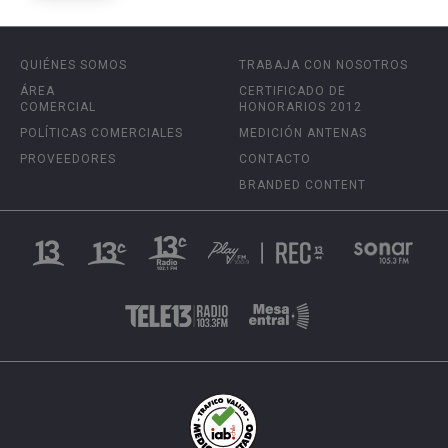
QUIÉNES SOMOS
TRABAJA CON NOSOTROS
ÁREA
CERTIFICADO DE
COMERCIAL
HONORARIOS 2012
POLÍTICAS COMERCIALES
MEDICIÓN ANTENAS
PROVEEDORES
CONTACTO
BRANDED CONTENT