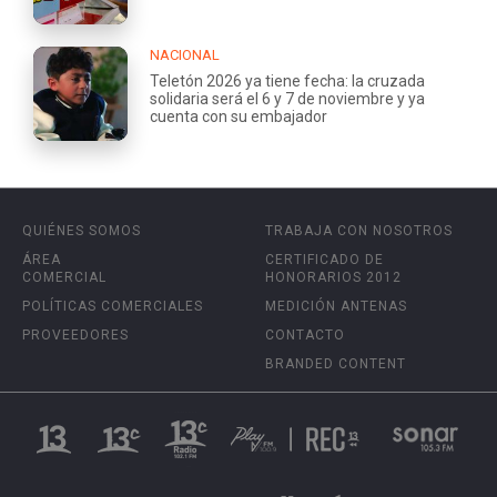
NACIONAL
Teletón 2026 ya tiene fecha: la cruzada
solidaria será el 6 y 7 de noviembre y ya
cuenta con su embajador
QUIÉNES SOMOS
TRABAJA CON NOSOTROS
ÁREA
CERTIFICADO DE
COMERCIAL
HONORARIOS 2012
POLÍTICAS COMERCIALES
MEDICIÓN ANTENAS
PROVEEDORES
CONTACTO
BRANDED CONTENT