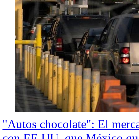
"Autos chocolate": El merc
con EE.UU. que México quie