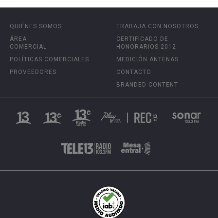
QUIÉNES SOMOS
TRABAJA CON NOSOTROS
ÁREA
CERTIFICADO DE
COMERCIAL
HONORARIOS 2012
POLÍTICAS COMERCIALES
MEDICIÓN ANTENAS
PROVEEDORES
CONTACTO
BRANDED CONTENT