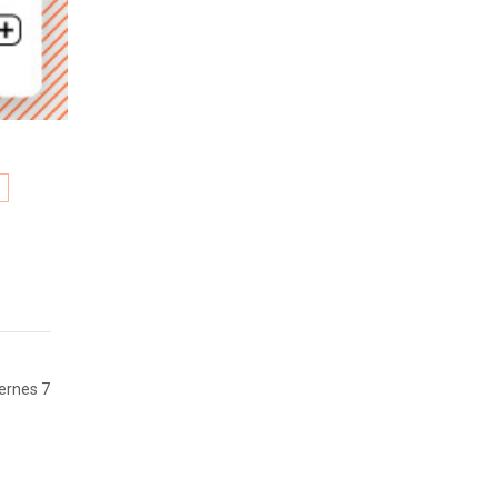
O
iernes 7