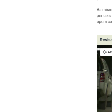
Asimismo
pericias 
opera c
Revisa