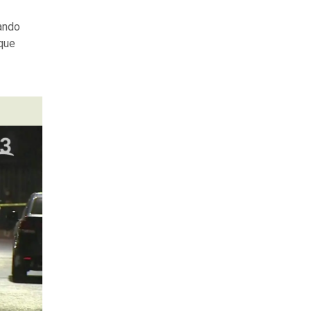
zando
 que