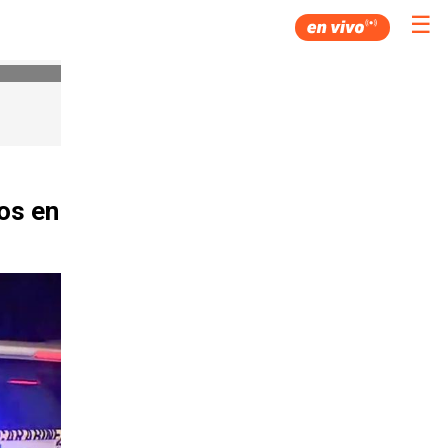
☰
os en