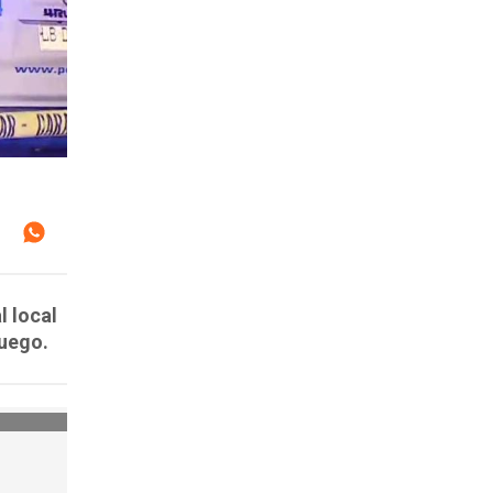
l local
juego.