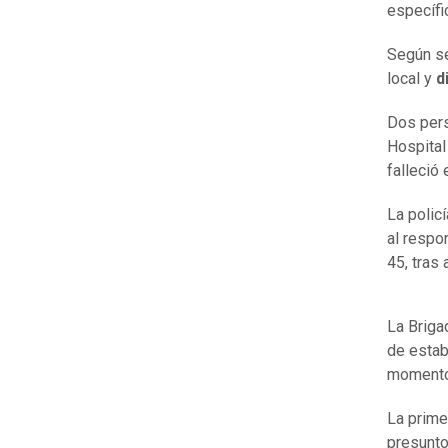
específi
Según se
local y
d
Dos pers
Hospital
falleció
La polic
al respo
45, tras 
La Briga
de estab
momento,
La prime
presunto