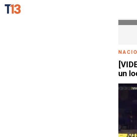
NACI
[VID
un l