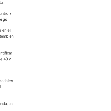
úa.
ntró al
uego.
e en el
 también
ntificar
re 40 y
onsables
l
unda, un