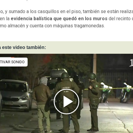
, y sumado a los casquillos en el piso, también se están reali
en la
evidencia balística que quedó en los muros
del recinto
omo almacén y cuenta con máquinas tragamonedas.
 este video también: