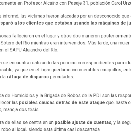
camente en Profesor Alcaíno con Pasaje 31, población Carol Urz
 informó, las víctimas fueron atacadas por un desconocido que e
isparó a los clientes que estaban usando las máquinas de j
onas fallecieron en el lugar y otros dos murieron posteriorment
 Sótero del Río mientras eran intervenidos. Más tarde, una mujer
 en el SAPU Alejandro del Río.
ía se encuentra realizando las pericias correspondientes para ide
nsable, ya que en el lugar quedaron innumerables casquillos, ent
a la
ráfaga de disparos
percutados.
da de Homicidios y la Brigada de Robos de la PDI son las resp
lecer las
posibles causas detrás de este ataque
que, hasta e
 maneja dos tesis.
ra de ellas se centra en un
posible ajuste de cuentas
, y la seg
 robo al local, siendo esta última casi descartada.