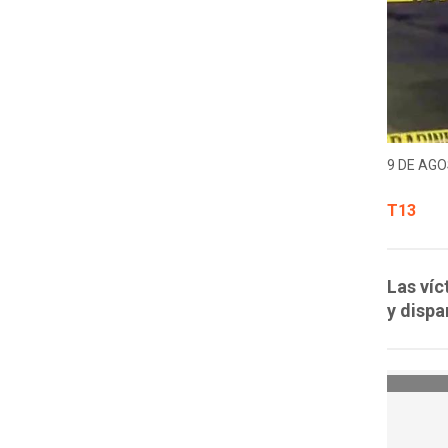
9 DE AGO
T13
Las víc
y dispa