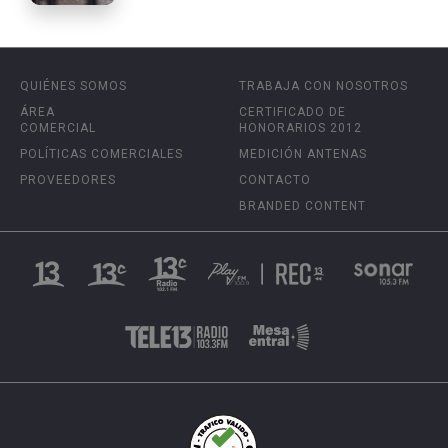
QUIÉNES SOMOS
TRABAJA CON NOSOTROS
ÁREA
CERTIFICADO DE
COMERCIAL
HONORARIOS 2012
POLÍTICAS COMERCIALES
MEDICIÓN ANTENAS
PROVEEDORES
CONTACTO
BRANDED CONTENT