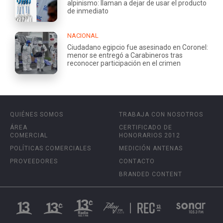
alpinismo: llaman a dejar de usar el producto
de inmediato
NACIONAL
Ciudadano egipcio fue asesinado en Coronel:
menor se entregó a Carabineros tras
reconocer participación en el crimen
QUIÉNES SOMOS
TRABAJA CON NOSOTROS
ÁREA
CERTIFICADO DE
COMERCIAL
HONORARIOS 2012
POLÍTICAS COMERCIALES
MEDICIÓN ANTENAS
PROVEEDORES
CONTACTO
BRANDED CONTENT