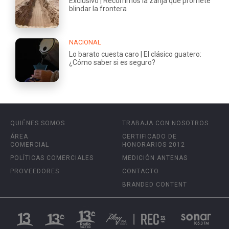
Exclusivo | Recorrimos la zanja que promete
blindar la frontera
NACIONAL
Lo barato cuesta caro | El clásico guatero:
¿Cómo saber si es seguro?
QUIÉNES SOMOS
TRABAJA CON NOSOTROS
ÁREA
CERTIFICADO DE
COMERCIAL
HONORARIOS 2012
POLÍTICAS COMERCIALES
MEDICIÓN ANTENAS
PROVEEDORES
CONTACTO
BRANDED CONTENT