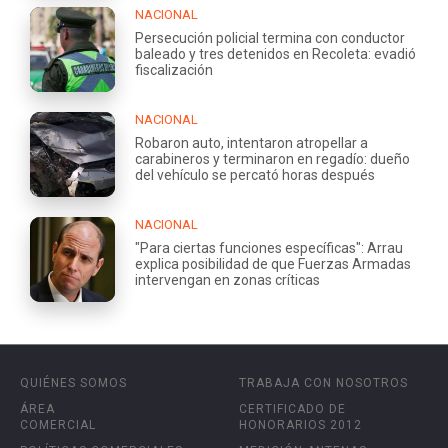
NACIONAL
Persecución policial termina con conductor
baleado y tres detenidos en Recoleta: evadió
fiscalización
NACIONAL
Robaron auto, intentaron atropellar a
carabineros y terminaron en regadío: dueño
del vehículo se percató horas después
NACIONAL
"Para ciertas funciones específicas": Arrau
explica posibilidad de que Fuerzas Armadas
intervengan en zonas críticas
QUIÉNES SOMOS
TRABAJA CON NOSOTROS
ÁREA
CERTIFICADO DE
COMERCIAL
HONORARIOS 2012