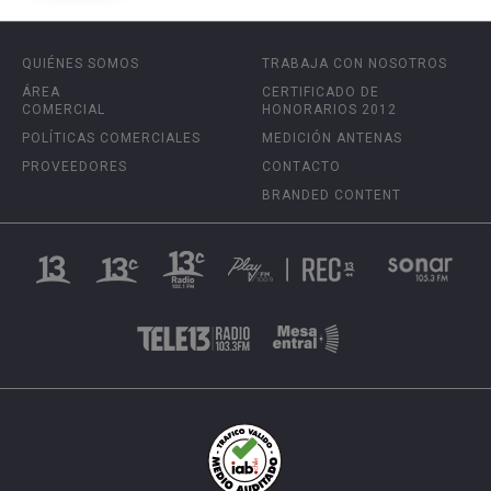
QUIÉNES SOMOS
TRABAJA CON NOSOTROS
ÁREA
CERTIFICADO DE
COMERCIAL
HONORARIOS 2012
POLÍTICAS COMERCIALES
MEDICIÓN ANTENAS
PROVEEDORES
CONTACTO
BRANDED CONTENT