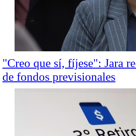
"Creo que sí, fíjese": Jara r
de fondos previsionales