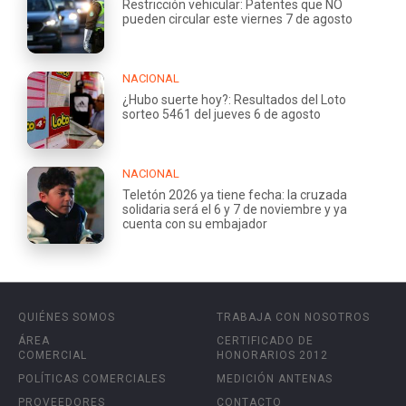
Restricción vehicular: Patentes que NO
pueden circular este viernes 7 de agosto
NACIONAL
¿Hubo suerte hoy?: Resultados del Loto
sorteo 5461 del jueves 6 de agosto
NACIONAL
Teletón 2026 ya tiene fecha: la cruzada
solidaria será el 6 y 7 de noviembre y ya
cuenta con su embajador
QUIÉNES SOMOS
TRABAJA CON NOSOTROS
ÁREA
CERTIFICADO DE
COMERCIAL
HONORARIOS 2012
POLÍTICAS COMERCIALES
MEDICIÓN ANTENAS
PROVEEDORES
CONTACTO